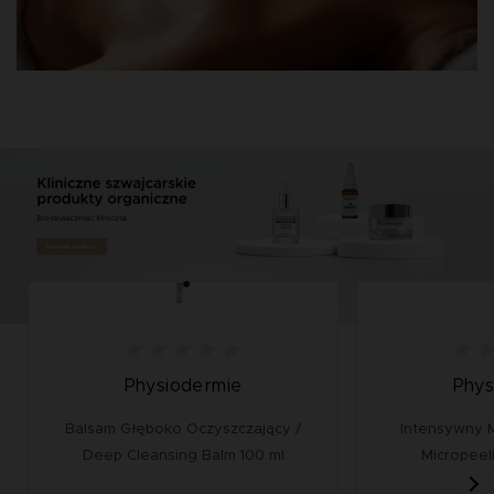
Physiodermie
Phys
Balsam Głęboko Oczyszczający /
Intensywny M
Deep Cleansing Balm 100 ml
Micropeel