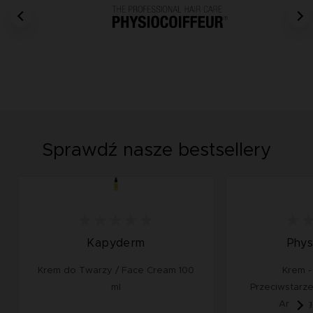
Sprawdź nasze bestsellery
Kapyderm
Phys
Krem do Twarzy / Face Cream 100
Krem -
ml
Przeciwstarz
Anti-ag