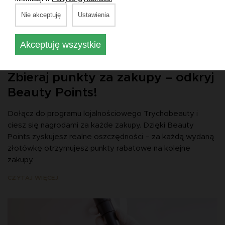
Nie akceptuję
Ustawienia
Akceptuję wszystkie
16.05.2025
Zbieraj punkty za zakupy – odkryj
Beauty Points!
Dołącz do programu lojalnościowego Trychobeauty i
ciesz się nagrodami za każde zakupy. Dzięki Beauty
Points zyskujesz realne oszczędności – za każdą wydaną
złotówkę otrzymujesz punkty rabatowe na kolejne
zakupy.
CZYTAJ WIĘCEJ