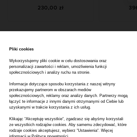
230,00 zł
39
Pliki cookies
Wykorzystujemy pliki cookie w celu dostosowania oraz
Co nowego
personalizacji zawartości i reklam, umożliwienia funkcji
społecznościowych i analizy ruchu na stronie.
w Trychobeauty?
Informacje dotyczące sposobu korzystania z naszej witryny
przekazujemy partnerom w obszarach mediów
społecznościowych, reklamy oraz analizy danych. Partnerzy mogą
łączyć te informacje z innymi danymi otrzymanymi od Ciebie lub
uzyskanymi w trakcie korzystania z ich usług.
Klikając “Akceptuję wszystkie“, zgadzasz się abyśmy korzystali
ze wszystkich rodzajów cookies. Aby samemu zdecydować, które
rodzaje cookies akceptujesz, wybierz “Ustawienia“. Więcej
informacji w
Polityce prywatności