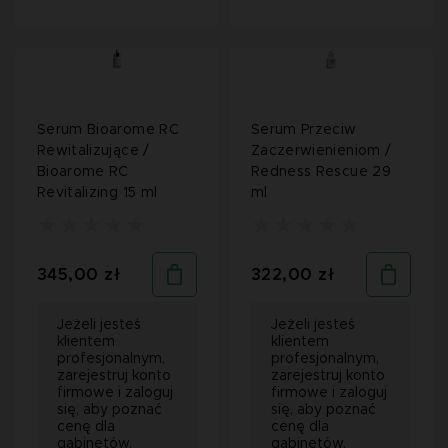
Serum Bioarome RC
Serum Przeciw
Rewitalizujące /
Zaczerwienieniom /
Bioarome RC
Redness Rescue 29
Revitalizing 15 ml
ml
345,00 zł
322,00 zł
Jeżeli jesteś
Jeżeli jesteś
klientem
klientem
profesjonalnym,
profesjonalnym,
zarejestruj konto
zarejestruj konto
firmowe i zaloguj
firmowe i zaloguj
się, aby poznać
się, aby poznać
cenę dla
cenę dla
gabinetów.
gabinetów.