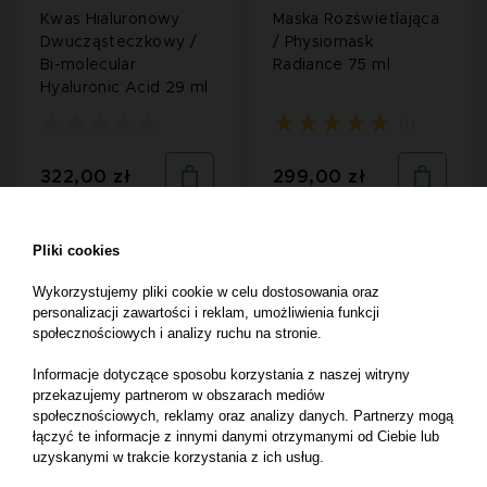
Kwas Hialuronowy
Maska Rozświetlająca
Dwucząsteczkowy /
/ Physiomask
Bi-molecular
Radiance 75 ml
Hyaluronic Acid 29 ml
(1)
322,00 zł
299,00 zł
Jeżeli jesteś
Jeżeli jesteś
Pliki cookies
klientem
klientem
profesjonalnym,
profesjonalnym,
zarejestruj konto
zarejestruj konto
Wykorzystujemy pliki cookie w celu dostosowania oraz
firmowe i zaloguj
firmowe i zaloguj
personalizacji zawartości i reklam, umożliwienia funkcji
się, aby poznać
się, aby poznać
społecznościowych i analizy ruchu na stronie.
cenę dla
cenę dla
gabinetów.
gabinetów.
Informacje dotyczące sposobu korzystania z naszej witryny
przekazujemy partnerom w obszarach mediów
społecznościowych, reklamy oraz analizy danych. Partnerzy mogą
łączyć te informacje z innymi danymi otrzymanymi od Ciebie lub
uzyskanymi w trakcie korzystania z ich usług.