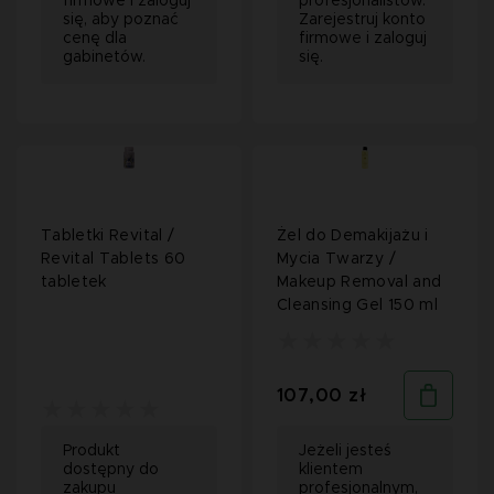
firmowe i zaloguj
profesjonalistów.
się, aby poznać
Zarejestruj konto
cenę dla
firmowe i zaloguj
gabinetów.
się.
Tabletki Revital /
Żel do Demakijażu i
Revital Tablets 60
Mycia Twarzy /
tabletek
Makeup Removal and
Cleansing Gel 150 ml
107,00 zł
Produkt
Jeżeli jesteś
dostępny do
klientem
zakupu
profesjonalnym,