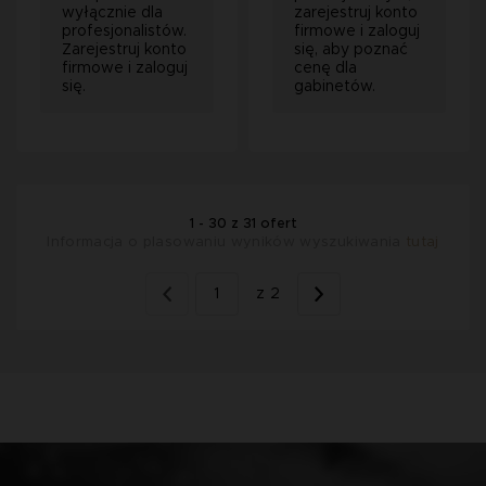
wyłącznie dla
zarejestruj konto
profesjonalistów.
firmowe i zaloguj
Zarejestruj konto
się, aby poznać
firmowe i zaloguj
cenę dla
się.
gabinetów.
1 - 30 z 31 ofert
Informacja o plasowaniu wyników wyszukiwania
tutaj
1
z 2