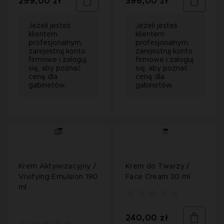
299,00 zł
396,00 zł
Jeżeli jesteś
Jeżeli jesteś
klientem
klientem
profesjonalnym,
profesjonalnym,
zarejestruj konto
zarejestruj konto
firmowe i zaloguj
firmowe i zaloguj
się, aby poznać
się, aby poznać
cenę dla
cenę dla
gabinetów.
gabinetów.
Krem Aktywizacyjny /
Krem do Twarzy /
Vivifying Emulsion 190
Face Cream 30 ml
ml
240,00 zł