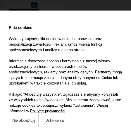
BESTSELLER
Torf Organiczny /
Pliki cookies
Organic Peat 450 gr
Wykorzystujemy pliki cookie w celu dostosowania oraz
personalizacji zawartości i reklam, umożliwienia funkcji
społecznościowych i analizy ruchu na stronie.
Produkt
dostępny do
Informacje dotyczące sposobu korzystania z naszej witryny
zakupu
przekazujemy partnerom w obszarach mediów
wyłącznie dla
społecznościowych, reklamy oraz analizy danych. Partnerzy mogą
profesjonalistów.
Zarejestruj konto
łączyć te informacje z innymi danymi otrzymanymi od Ciebie lub
firmowe i zaloguj
uzyskanymi w trakcie korzystania z ich usług.
się.
Klikając “Akceptuję wszystkie“, zgadzasz się abyśmy korzystali
ze wszystkich rodzajów cookies. Aby samemu zdecydować, które
rodzaje cookies akceptujesz, wybierz “Ustawienia“. Więcej
informacji w
Polityce prywatności
Nie akceptuję
Ustawienia
1 - 3 z 3 ofert
Informacja o plasowaniu wyników wyszukiwania
tutaj