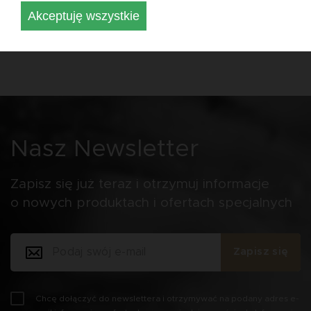
Akceptuję wszystkie
Nasz Newsletter
Zapisz się już teraz i otrzymuj informacje
o nowych produktach i ofertach specjalnych
Zapisz się
Chcę dołączyć do newslettera i otrzymywać na podany adres e-