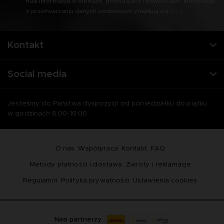
mail informacje o ofertach, promocjach i nowościach. Informacje
o przetwarzaniu danych osobowych znajdują się
tutaj
.
Kontakt
Social media
Jesteśmy do Państwa dyspozycji od poniedziałku do piątku
w godzinach 8:00-16:00
O nas
Współpraca
Kontakt
FAQ
Metody płatności i dostawa
Zwroty i reklamacje
Regulamin
Polityka prywatności
Ustawienia cookies
Nasi partnerzy