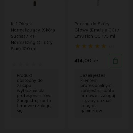
K-1 Olejek
Peeling do Skóry
Normalizujący (Skóra
Głowy (Emulsja CC) /
Sucha) / K1
Emulsion CC 175 ml
Normalizing Oil (Dry
(2)
Skin) 100 ml
414,00 zł
Produkt
Jeżeli jesteś
dostępny do
klientem
zakupu
profesjonalnym,
wyłącznie dla
zarejestruj konto
profesjonalistów.
firmowe i zaloguj
Zarejestruj konto
się, aby poznać
firmowe i zaloguj
cenę dla
się.
gabinetów.