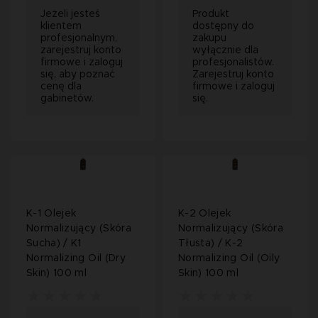
Jeżeli jesteś
Produkt
klientem
dostępny do
profesjonalnym,
zakupu
zarejestruj konto
wyłącznie dla
firmowe i zaloguj
profesjonalistów.
się, aby poznać
Zarejestruj konto
cenę dla
firmowe i zaloguj
gabinetów.
się.
K-1 Olejek
K-2 Olejek
Normalizujący (Skóra
Normalizujący (Skóra
Sucha) / K1
Tłusta) / K-2
Normalizing Oil (Dry
Normalizing Oil (Oily
Skin) 100 ml
Skin) 100 ml