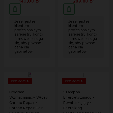
140,00 zł
289,80 zł
Jeżeli jesteś
Jeżeli jesteś
klientem
klientem
profesjonalnym,
profesjonalnym,
zarejestruj konto
zarejestruj konto
firmowe i zaloguj
firmowe i zaloguj
się, aby poznać
się, aby poznać
cenę dla
cenę dla
gabinetów.
gabinetów.
PROMOCJA
PROMOCJA
Program
Szampon
Wzmacniający Włosy
Energetyzująco -
Chrono Repair /
Rewitalizujący /
Chrono Repair Hair
Energizing