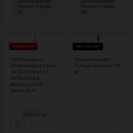
Zarejestruj konto
Zarejestruj konto
firmowe i zaloguj
firmowe i zaloguj
się.
się.
PROMOCJA
BESTSELLER
Detoksykujące i
Emulsja Kolagen /
Równoważące Serum
Collagen Emulsion 145
do Skóry Głowy /
gr
Detoxifying &
Balancing Scalp
Serum 15 ml
320,00 zł
224,00 zł