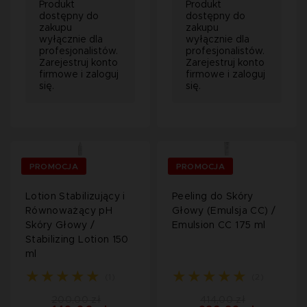
Produkt
Produkt
dostępny do
dostępny do
zakupu
zakupu
wyłącznie dla
wyłącznie dla
profesjonalistów.
profesjonalistów.
Zarejestruj konto
Zarejestruj konto
firmowe i zaloguj
firmowe i zaloguj
się.
się.
PROMOCJA
PROMOCJA
Lotion Stabilizujący i
Peeling do Skóry
Równoważący pH
Głowy (Emulsja CC) /
Skóry Głowy /
Emulsion CC 175 ml
Stabilizing Lotion 150
ml
(1)
(2)
200,00 zł
414,00 zł