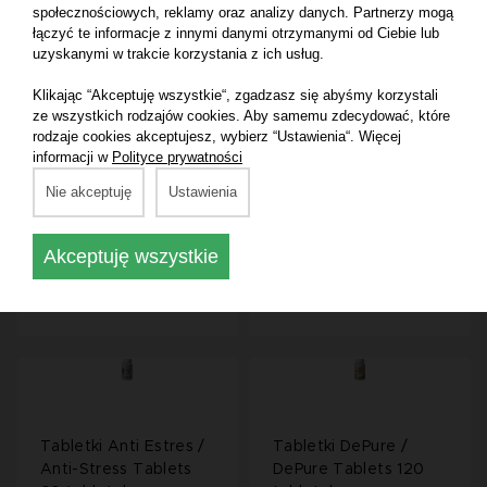
społecznościowych, reklamy oraz analizy danych. Partnerzy mogą
Wypadaniu Włosów /
Reduktazy / 5 Alpha
łączyć te informacje z innymi danymi otrzymanymi od Ciebie lub
Anti-hair Loss
Reductase Inhibitor
uzyskanymi w trakcie korzystania z ich usług.
Shampoo 250 ml
Tablets 60 tabletek
Klikając “Akceptuję wszystkie“, zgadzasz się abyśmy korzystali
ze wszystkich rodzajów cookies. Aby samemu zdecydować, które
rodzaje cookies akceptujesz, wybierz “Ustawienia“. Więcej
Produkt
Produkt
informacji w
Polityce prywatności
dostępny do
dostępny do
zakupu
zakupu
Nie akceptuję
Ustawienia
wyłącznie dla
wyłącznie dla
profesjonalistów.
profesjonalistów.
Zarejestruj konto
Zarejestruj konto
firmowe i zaloguj
firmowe i zaloguj
Akceptuję wszystkie
się.
się.
Tabletki Anti Estres /
Tabletki DePure /
Anti-Stress Tablets
DePure Tablets 120