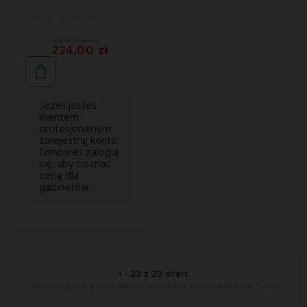
320,00 zł
224,00 zł
Jeżeli jesteś
klientem
profesjonalnym,
zarejestruj konto
firmowe i zaloguj
się, aby poznać
cenę dla
gabinetów.
1 - 23 z 23 ofert
Informacja o plasowaniu wyników wyszukiwania
tutaj