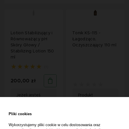
Lotion Stabilizujący i
Tonik KS-115 -
Równoważący pH
Łagodząco,
Skóry Głowy /
Oczyszczający 110 ml
Stabilizing Lotion 150
ml
(1)
200,00 zł
Jeżeli jesteś
Produkt
klientem
dostępny do
profesjonalnym,
zakupu
zarejestruj konto
wyłącznie dla
Pliki cookies
firmowe i zaloguj
profesjonalistów.
się, aby poznać
Zarejestruj konto
Wykorzystujemy pliki cookie w celu dostosowania oraz
cenę dla
firmowe i zaloguj