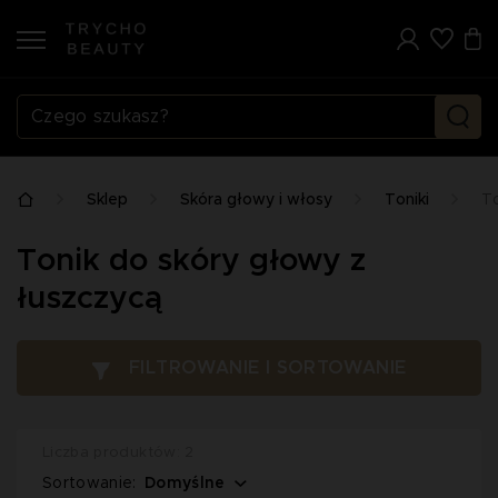
Sklep
Skóra głowy i włosy
Toniki
To
Tonik do skóry głowy z
łuszczycą
FILTROWANIE I SORTOWANIE
Liczba produktów: 2
Domyślne
Sortowanie: