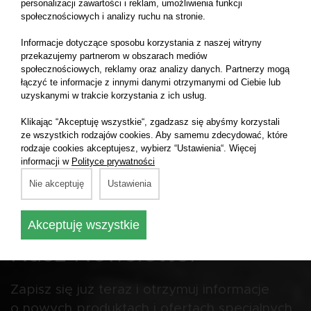
gabinetów.
się.
personalizacji zawartości i reklam, umożliwienia funkcji
społecznościowych i analizy ruchu na stronie.
Informacje dotyczące sposobu korzystania z naszej witryny
przekazujemy partnerom w obszarach mediów
społecznościowych, reklamy oraz analizy danych. Partnerzy mogą
łączyć te informacje z innymi danymi otrzymanymi od Ciebie lub
1 - 2 z 2 ofert
uzyskanymi w trakcie korzystania z ich usług.
Informacja o plasowaniu wyników wyszukiwania
tutaj
Klikając “Akceptuję wszystkie“, zgadzasz się abyśmy korzystali
ze wszystkich rodzajów cookies. Aby samemu zdecydować, które
rodzaje cookies akceptujesz, wybierz “Ustawienia“. Więcej
informacji w
Polityce prywatności
Nie akceptuję
Ustawienia
Akceptuję wszystkie
Nasz Newsletter
Zapisz się już teraz i otrzymuj informacje
o nowych produktach i ofertach specjalnych