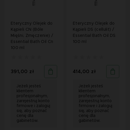
Eteryczny Olejek do
Eteryczny Olejek do
Kąpieli CN (Bóle
Kąpieli DS (cellulit) /
Mięśni, Zmęczenie) /
Essential Bath Oil DS
Essential Bath Oil Cn
100 ml
100 ml
391,00 zł
414,00 zł
Jeżeli jesteś
Jeżeli jesteś
klientem
klientem
profesjonalnym,
profesjonalnym,
zarejestruj konto
zarejestruj konto
firmowe i zaloguj
firmowe i zaloguj
się, aby poznać
się, aby poznać
cenę dla
cenę dla
gabinetów.
gabinetów.