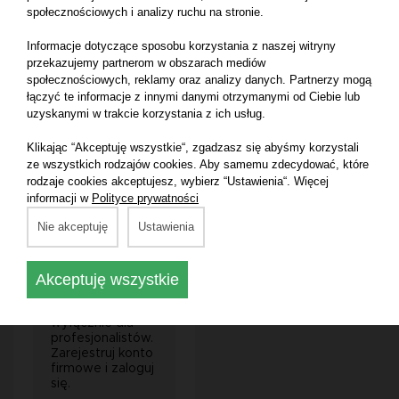
się, aby poznać
się, aby poznać
społecznościowych i analizy ruchu na stronie.
cenę dla
cenę dla
gabinetów.
gabinetów.
Informacje dotyczące sposobu korzystania z naszej witryny
przekazujemy partnerom w obszarach mediów
społecznościowych, reklamy oraz analizy danych. Partnerzy mogą
łączyć te informacje z innymi danymi otrzymanymi od Ciebie lub
uzyskanymi w trakcie korzystania z ich usług.
Klikając “Akceptuję wszystkie“, zgadzasz się abyśmy korzystali
ze wszystkich rodzajów cookies. Aby samemu zdecydować, które
Kąpiel Algowa /
rodzaje cookies akceptujesz, wybierz “Ustawienia“. Więcej
Seaweed Bath 1000
informacji w
Polityce prywatności
ml
Nie akceptuję
Ustawienia
Akceptuję wszystkie
Produkt
dostępny do
zakupu
wyłącznie dla
profesjonalistów.
Zarejestruj konto
firmowe i zaloguj
się.