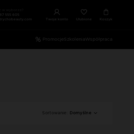
 w wyborze?
87 555 605
Ulubione
Twoje konto
Koszyk
trychobeauty.com
Promocje
Szkolenia
Współpraca
Domyślne
Sortowanie: