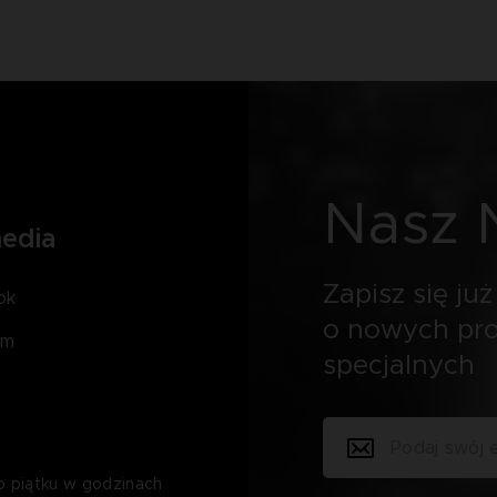
Nasz 
media
Zapisz się już
ok
o nowych pro
am
specjalnych
o piątku w godzinach