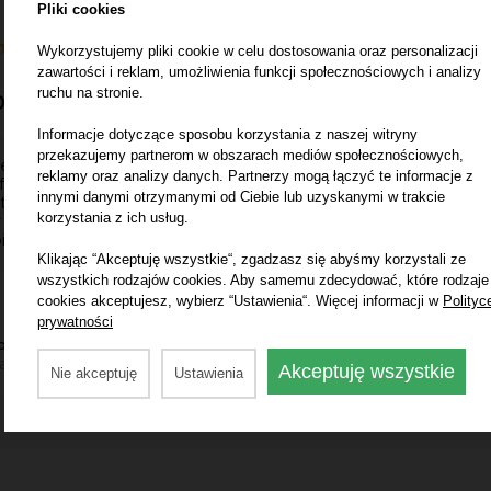
Pliki cookies
(1)
Wykorzystujemy pliki cookie w celu dostosowania oraz personalizacji
zawartości i reklam, umożliwienia funkcji społecznościowych i analizy
ruchu na stronie.
00 zł
Informacje dotyczące sposobu korzystania z naszej witryny
przekazujemy partnerom w obszarach mediów społecznościowych,
eli jesteś klientem
reklamy oraz analizy danych. Partnerzy mogą łączyć te informacje z
fesjonalnym, zarejestruj
innymi danymi otrzymanymi od Ciebie lub uzyskanymi w trakcie
to firmowe i zaloguj się,
korzystania z ich usług.
 poznać cenę dla
inetów.
Klikając “Akceptuję wszystkie“, zgadzasz się abyśmy korzystali ze
wszystkich rodzajów cookies. Aby samemu zdecydować, które rodzaje
cookies akceptujesz, wybierz “Ustawienia“. Więcej informacji w
Polityc
prywatności
 ofert
acja o plasowaniu wyników wyszukiwania
tutaj
Akceptuję wszystkie
Nie akceptuję
Ustawienia