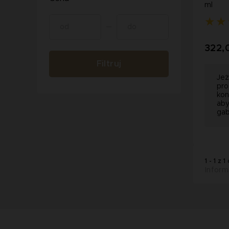
ml
322,
Filtruj
Jeż
pro
kon
aby
gab
1 - 1 z 1
Inform