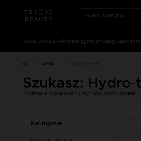
Skóra Głowy i Włosy
Pielęgnacja twarzy
Dla mężcz
Sklep
Wyszukwiarka
Szukasz: Hydro-t
Informacja o plasowaniu wyników wyszukiwania
t
Liczba
Kategorie
Pielęgnacja twarzy