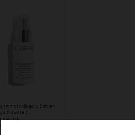
r Hydrotonizujący Balsam
ayu z Kwasem
onowym i
aminoglikanami / Essential
trate Hydro-tonifying 50