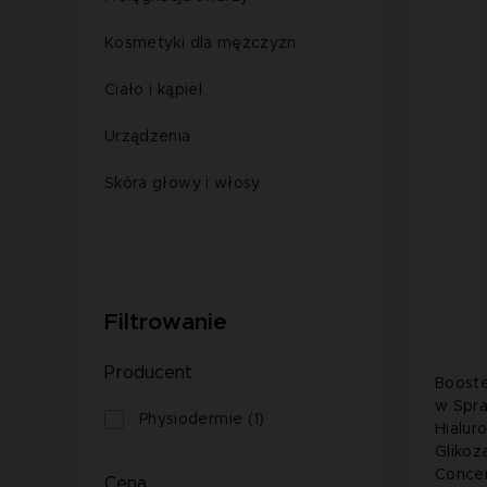
Kosmetyki dla mężczyzn
Ciało i kąpiel
Urządzenia
Skóra głowy i włosy
Filtrowanie
Producent
Booste
w Spr
Physiodermie (1)
Hialur
Glikoz
Concen
Cena