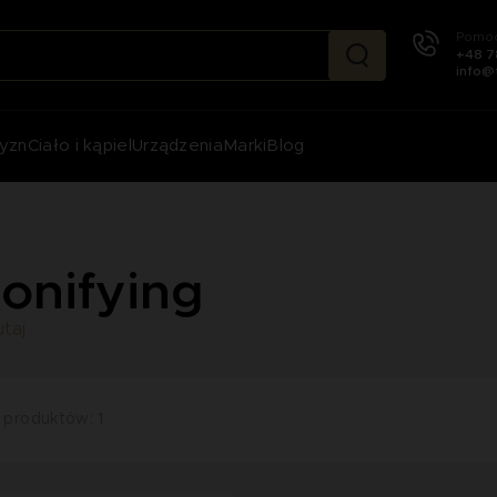
Pomoc
+48 7
info@
yzn
Ciało i kąpiel
Urządzenia
Marki
Blog
onifying
utaj
 produktów: 1